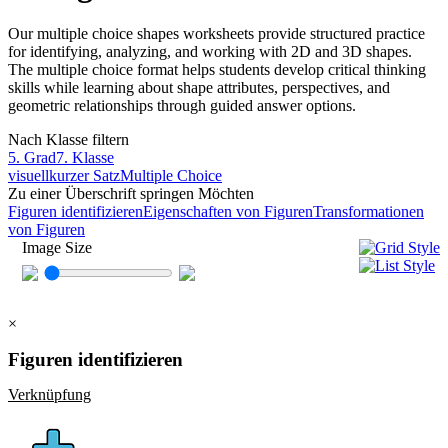
Our multiple choice shapes worksheets provide structured practice
for identifying, analyzing, and working with 2D and 3D shapes.
The multiple choice format helps students develop critical thinking
skills while learning about shape attributes, perspectives, and
geometric relationships through guided answer options.
Nach Klasse filtern
5. Grad
7. Klasse
visuell
kurzer Satz
Multiple Choice
Zu einer Überschrift springen Möchten
Figuren identifizieren
Eigenschaften von Figuren
Transformationen
von Figuren
Image Size
×
Figuren identifizieren
Verknüpfung