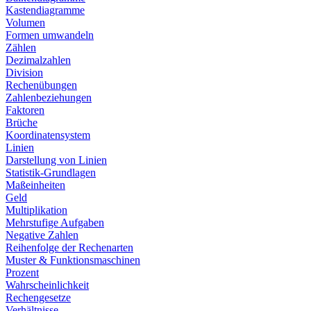
Kastendiagramme
Volumen
Formen umwandeln
Zählen
Dezimalzahlen
Division
Rechenübungen
Zahlenbeziehungen
Faktoren
Brüche
Koordinatensystem
Linien
Darstellung von Linien
Statistik-Grundlagen
Maßeinheiten
Geld
Multiplikation
Mehrstufige Aufgaben
Negative Zahlen
Reihenfolge der Rechenarten
Muster & Funktionsmaschinen
Prozent
Wahrscheinlichkeit
Rechengesetze
Verhältnisse