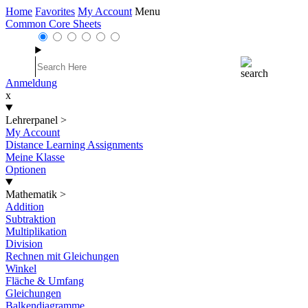
Home
Favorites
My Account
Menu
Common Core Sheets
Anmeldung
x
Lehrerpanel
>
My Account
Distance Learning Assignments
Meine Klasse
Optionen
Mathematik
>
Addition
Subtraktion
Multiplikation
Division
Rechnen mit Gleichungen
Winkel
Fläche & Umfang
Gleichungen
Balkendiagramme