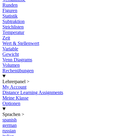
Runden
Figuren
Statistik
Subtraktion
Strichlisten
Temperatur
Zeit
Wert & Stellenwert
Variable
Gewicht
Venn Diagrams
Volumen
Rechenübungen
Lehrerpanel
>
My Account
Distance Learning Assignments
Meine Klasse
Optionen
Sprachen
>
spanish
german
russian