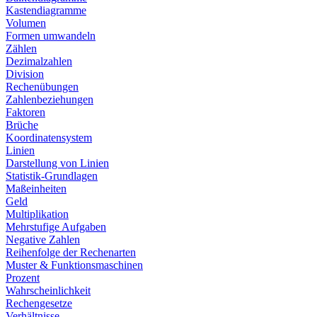
Kastendiagramme
Volumen
Formen umwandeln
Zählen
Dezimalzahlen
Division
Rechenübungen
Zahlenbeziehungen
Faktoren
Brüche
Koordinatensystem
Linien
Darstellung von Linien
Statistik-Grundlagen
Maßeinheiten
Geld
Multiplikation
Mehrstufige Aufgaben
Negative Zahlen
Reihenfolge der Rechenarten
Muster & Funktionsmaschinen
Prozent
Wahrscheinlichkeit
Rechengesetze
Verhältnisse