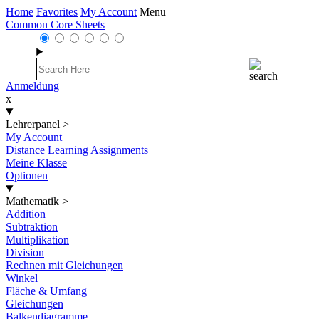
Home
Favorites
My Account
Menu
Common Core Sheets
Anmeldung
x
Lehrerpanel
>
My Account
Distance Learning Assignments
Meine Klasse
Optionen
Mathematik
>
Addition
Subtraktion
Multiplikation
Division
Rechnen mit Gleichungen
Winkel
Fläche & Umfang
Gleichungen
Balkendiagramme