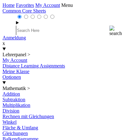
Home
Favorites
My Account
Menu
Common Core Sheets
Anmeldung
x
Lehrerpanel
>
My Account
Distance Learning Assignments
Meine Klasse
Optionen
Mathematik
>
Addition
Subtraktion
Multiplikation
Division
Rechnen mit Gleichungen
Winkel
Fläche & Umfang
Gleichungen
Balkendiagramme