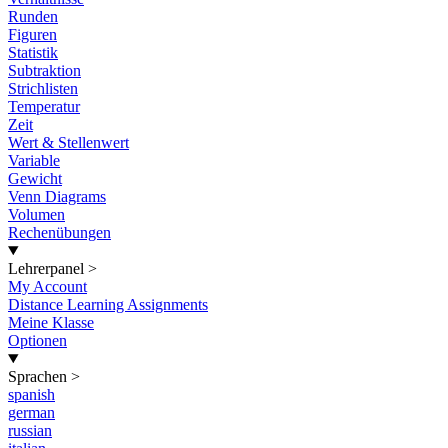
Runden
Figuren
Statistik
Subtraktion
Strichlisten
Temperatur
Zeit
Wert & Stellenwert
Variable
Gewicht
Venn Diagrams
Volumen
Rechenübungen
Lehrerpanel
>
My Account
Distance Learning Assignments
Meine Klasse
Optionen
Sprachen
>
spanish
german
russian