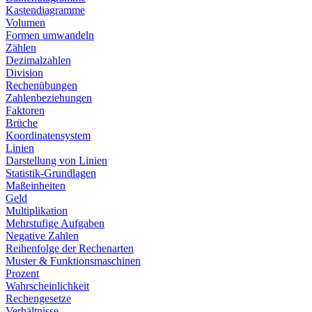
Kastendiagramme
Volumen
Formen umwandeln
Zählen
Dezimalzahlen
Division
Rechenübungen
Zahlenbeziehungen
Faktoren
Brüche
Koordinatensystem
Linien
Darstellung von Linien
Statistik-Grundlagen
Maßeinheiten
Geld
Multiplikation
Mehrstufige Aufgaben
Negative Zahlen
Reihenfolge der Rechenarten
Muster & Funktionsmaschinen
Prozent
Wahrscheinlichkeit
Rechengesetze
Verhältnisse