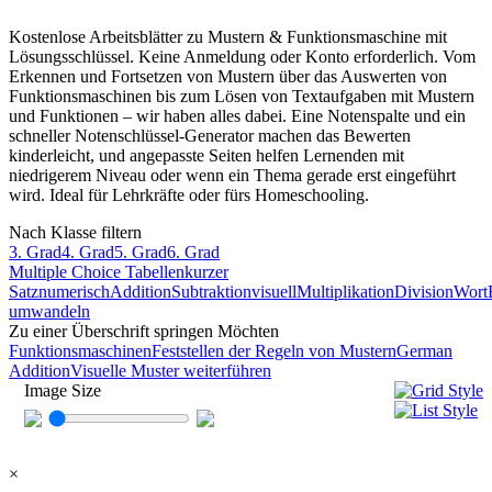
Kostenlose Arbeitsblätter zu Mustern & Funktionsmaschine mit
Lösungsschlüssel. Keine Anmeldung oder Konto erforderlich. Vom
Erkennen und Fortsetzen von Mustern über das Auswerten von
Funktionsmaschinen bis zum Lösen von Textaufgaben mit Mustern
und Funktionen – wir haben alles dabei. Eine Notenspalte und ein
schneller Notenschlüssel-Generator machen das Bewerten
kinderleicht, und angepasste Seiten helfen Lernenden mit
niedrigerem Niveau oder wenn ein Thema gerade erst eingeführt
wird. Ideal für Lehrkräfte oder fürs Homeschooling.
Nach Klasse filtern
3. Grad
4. Grad
5. Grad
6. Grad
Multiple Choice
Tabellen
kurzer
Satz
numerisch
Addition
Subtraktion
visuell
Multiplikation
Division
Wort
umwandeln
Zu einer Überschrift springen Möchten
Funktionsmaschinen
Feststellen der Regeln von Mustern
German
Addition
Visuelle Muster weiterführen
Image Size
×