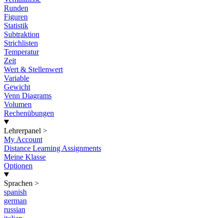
Runden
Figuren
Statistik
Subtraktion
Strichlisten
Temperatur
Zeit
Wert & Stellenwert
Variable
Gewicht
Venn Diagrams
Volumen
Rechenübungen
Lehrerpanel
>
My Account
Distance Learning Assignments
Meine Klasse
Optionen
Sprachen
>
spanish
german
russian