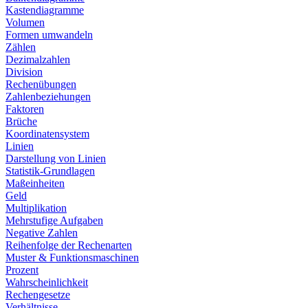
Kastendiagramme
Volumen
Formen umwandeln
Zählen
Dezimalzahlen
Division
Rechenübungen
Zahlenbeziehungen
Faktoren
Brüche
Koordinatensystem
Linien
Darstellung von Linien
Statistik-Grundlagen
Maßeinheiten
Geld
Multiplikation
Mehrstufige Aufgaben
Negative Zahlen
Reihenfolge der Rechenarten
Muster & Funktionsmaschinen
Prozent
Wahrscheinlichkeit
Rechengesetze
Verhältnisse