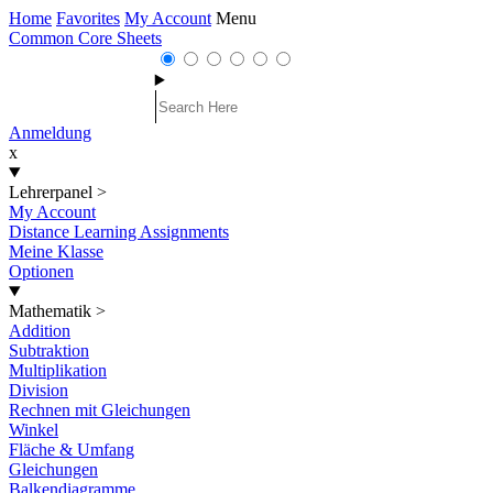
Home
Favorites
My Account
Menu
Common Core Sheets
Anmeldung
x
Lehrerpanel
>
My Account
Distance Learning Assignments
Meine Klasse
Optionen
Mathematik
>
Addition
Subtraktion
Multiplikation
Division
Rechnen mit Gleichungen
Winkel
Fläche & Umfang
Gleichungen
Balkendiagramme