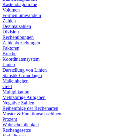
Kastendiagramme
Volumen
Formen umwandeln
Zählen
Dezimalzahlen
Division
Rechenübungen
Zahlenbeziehungen
Faktoren
Brüche
Koordinatensystem
Linien
Darstellung von Linien
Statistik-Grundlagen
Maßeinheiten
Geld
Multiplikation
Mehrstufige Aufgaben
Negative Zahlen
Reihenfolge der Rechenarten
Muster & Funktionsmaschinen
Prozent
Wahrscheinlichkeit
Rechengesetze
Verhältnisse