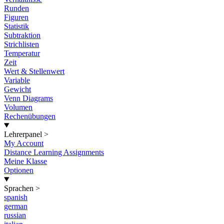
Runden
Figuren
Statistik
Subtraktion
Strichlisten
Temperatur
Zeit
Wert & Stellenwert
Variable
Gewicht
Venn Diagrams
Volumen
Rechenübungen
Lehrerpanel
>
My Account
Distance Learning Assignments
Meine Klasse
Optionen
Sprachen
>
spanish
german
russian