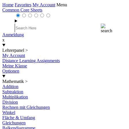
Home
Favorites
My Account
Menu
Common Core Sheets
Anmeldung
x
Lehrerpanel
>
My Account
Distance Learning Assignments
Meine Klasse
Optionen
Mathematik
>
Addition
Subtraktion
Multiplikation
Division
Rechnen mit Gleichungen
Winkel
Fläche & Umfang
Gleichungen
Balkendiagramme