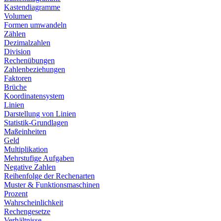
Kastendiagramme
Volumen
Formen umwandeln
Zählen
Dezimalzahlen
Division
Rechenübungen
Zahlenbeziehungen
Faktoren
Brüche
Koordinatensystem
Linien
Darstellung von Linien
Statistik-Grundlagen
Maßeinheiten
Geld
Multiplikation
Mehrstufige Aufgaben
Negative Zahlen
Reihenfolge der Rechenarten
Muster & Funktionsmaschinen
Prozent
Wahrscheinlichkeit
Rechengesetze
Verhältnisse