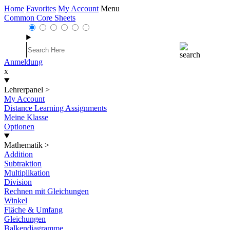
Home
Favorites
My Account
Menu
Common Core Sheets
Anmeldung
x
Lehrerpanel
>
My Account
Distance Learning Assignments
Meine Klasse
Optionen
Mathematik
>
Addition
Subtraktion
Multiplikation
Division
Rechnen mit Gleichungen
Winkel
Fläche & Umfang
Gleichungen
Balkendiagramme