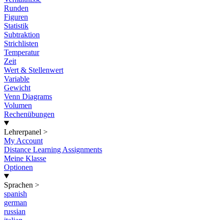
Runden
Figuren
Statistik
Subtraktion
Strichlisten
Temperatur
Zeit
Wert & Stellenwert
Variable
Gewicht
Venn Diagrams
Volumen
Rechenübungen
Lehrerpanel
>
My Account
Distance Learning Assignments
Meine Klasse
Optionen
Sprachen
>
spanish
german
russian