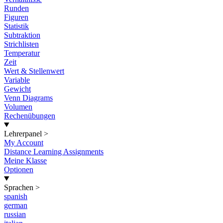
Runden
Figuren
Statistik
Subtraktion
Strichlisten
Temperatur
Zeit
Wert & Stellenwert
Variable
Gewicht
Venn Diagrams
Volumen
Rechenübungen
Lehrerpanel
>
My Account
Distance Learning Assignments
Meine Klasse
Optionen
Sprachen
>
spanish
german
russian