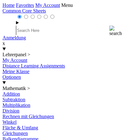
Home
Favorites
My Account
Menu
Common Core Sheets
Anmeldung
x
Lehrerpanel
>
My Account
Distance Learning Assignments
Meine Klasse
Optionen
Mathematik
>
Addition
Subtraktion
Multiplikation
Division
Rechnen mit Gleichungen
Winkel
Fläche & Umfang
Gleichungen
Balkendiagramme