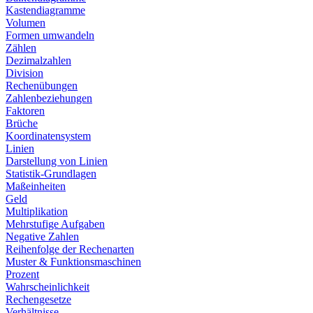
Kastendiagramme
Volumen
Formen umwandeln
Zählen
Dezimalzahlen
Division
Rechenübungen
Zahlenbeziehungen
Faktoren
Brüche
Koordinatensystem
Linien
Darstellung von Linien
Statistik-Grundlagen
Maßeinheiten
Geld
Multiplikation
Mehrstufige Aufgaben
Negative Zahlen
Reihenfolge der Rechenarten
Muster & Funktionsmaschinen
Prozent
Wahrscheinlichkeit
Rechengesetze
Verhältnisse