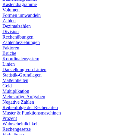
Kastendiagramme
Volumen
Formen umwandeln
Zählen
Dezimalzahlen
Division
Rechenübungen
Zahlenbeziehungen
Faktoren
Brüche
Koordinatensystem
Linien
Darstellung von Linien
Statistik-Grundlagen
Maßeinheiten
Geld
Multiplikation
Mehrstufige Aufgaben
Negative Zahlen
Reihenfolge der Rechenarten
Muster & Funktionsmaschinen
Prozent
Wahrscheinlichkeit
Rechengesetze
Verhältnisse