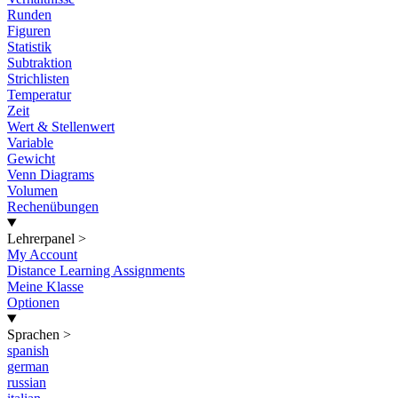
Runden
Figuren
Statistik
Subtraktion
Strichlisten
Temperatur
Zeit
Wert & Stellenwert
Variable
Gewicht
Venn Diagrams
Volumen
Rechenübungen
Lehrerpanel
>
My Account
Distance Learning Assignments
Meine Klasse
Optionen
Sprachen
>
spanish
german
russian