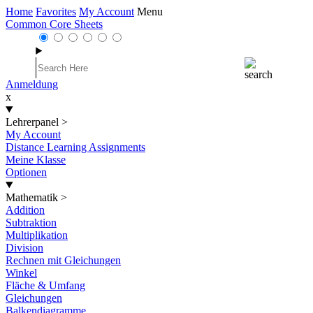
Home
Favorites
My Account
Menu
Common Core Sheets
Anmeldung
x
Lehrerpanel
>
My Account
Distance Learning Assignments
Meine Klasse
Optionen
Mathematik
>
Addition
Subtraktion
Multiplikation
Division
Rechnen mit Gleichungen
Winkel
Fläche & Umfang
Gleichungen
Balkendiagramme