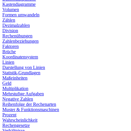
Kastendiagramme
Volumen
Formen umwandeln
Zählen
Dezimalzahlen
Division
Rechenübungen
Zahlenbeziehungen
Faktoren
Brüche
Koordinatensystem
Linien
Darstellung von Linien
Statistik-Grundlagen
Maßeinheiten
Geld
Multiplikation
Mehrstufige Aufgaben
Negative Zahlen
Reihenfolge der Rechenarten
Muster & Funktionsmaschinen
Prozent
Wahrscheinlichkeit
Rechengesetze
Verhältnisse