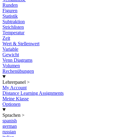
Runden
Figuren
Statistik
Subtraktion
Strichlisten
Temperatur
Zeit
Wert & Stellenwert
Variable
Gewicht
Venn Diagrams
Volumen
Rechenübungen
Lehrerpanel
>
My Account
Distance Learning Assignments
Meine Klasse
Optionen
Sprachen
>
spanish
german
russian