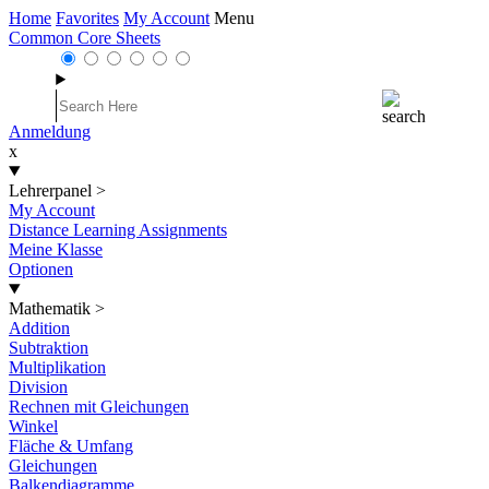
Home
Favorites
My Account
Menu
Common Core Sheets
Anmeldung
x
Lehrerpanel
>
My Account
Distance Learning Assignments
Meine Klasse
Optionen
Mathematik
>
Addition
Subtraktion
Multiplikation
Division
Rechnen mit Gleichungen
Winkel
Fläche & Umfang
Gleichungen
Balkendiagramme