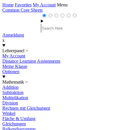
Home
Favorites
My Account
Menu
Common Core Sheets
Anmeldung
x
Lehrerpanel
>
My Account
Distance Learning Assignments
Meine Klasse
Optionen
Mathematik
>
Addition
Subtraktion
Multiplikation
Division
Rechnen mit Gleichungen
Winkel
Fläche & Umfang
Gleichungen
Balkendiagramme