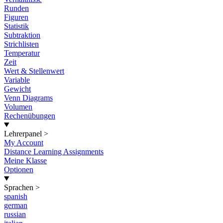
Runden
Figuren
Statistik
Subtraktion
Strichlisten
Temperatur
Zeit
Wert & Stellenwert
Variable
Gewicht
Venn Diagrams
Volumen
Rechenübungen
Lehrerpanel
>
My Account
Distance Learning Assignments
Meine Klasse
Optionen
Sprachen
>
spanish
german
russian