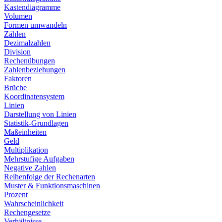
Kastendiagramme
Volumen
Formen umwandeln
Zählen
Dezimalzahlen
Division
Rechenübungen
Zahlenbeziehungen
Faktoren
Brüche
Koordinatensystem
Linien
Darstellung von Linien
Statistik-Grundlagen
Maßeinheiten
Geld
Multiplikation
Mehrstufige Aufgaben
Negative Zahlen
Reihenfolge der Rechenarten
Muster & Funktionsmaschinen
Prozent
Wahrscheinlichkeit
Rechengesetze
Verhältnisse