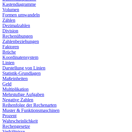
Kastendiagramme
Volumen
Formen umwandeln
Zählen
Dezimalzahlen
Division
Rechenübungen
Zahlenbeziehungen
Faktoren
Brüche
Koordinatensystem
Linien
Darstellung von Linien
Statistik-Grundlagen
Maßeinheiten
Geld
Multiplikation
Mehrstufige Aufgaben
Negative Zahlen
Reihenfolge der Rechenarten
Muster & Funktionsmaschinen
Prozent
Wahrscheinlichkeit
Rechengesetze
Verhältnisse