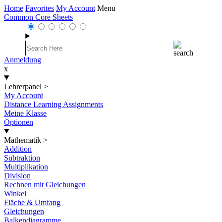
Home
Favorites
My Account
Menu
Common Core Sheets
Anmeldung
x
Lehrerpanel
>
My Account
Distance Learning Assignments
Meine Klasse
Optionen
Mathematik
>
Addition
Subtraktion
Multiplikation
Division
Rechnen mit Gleichungen
Winkel
Fläche & Umfang
Gleichungen
Balkendiagramme