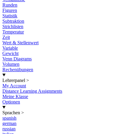
Runden
Figuren
Statistik
Subtraktion
Strichlisten
Temperatur
Zeit
Wert & Stellenwert
Variable
Gewicht
Venn Diagrams
Volumen
Rechenübungen
Lehrerpanel
>
My Account
Distance Learning Assignments
Meine Klasse
Optionen
Sprachen
>
spanish
german
russian