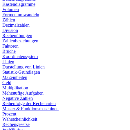
Kastendiagramme
Volumen
Formen umwandeln
Zählen
Dezimalzahlen
Division
Rechenübungen
Zahlenbeziehungen
Faktoren
Brüche
Koordinatensystem
Linien
Darstellung von Linien
Statistik-Grundlagen
Maßeinheiten
Geld
Multiplikation
Mehrstufige Aufgaben
Negative Zahlen
Reihenfolge der Rechenarten
Muster & Funktionsmaschinen
Prozent
Wahrscheinlichkeit
Rechengesetze
Verhältnisse