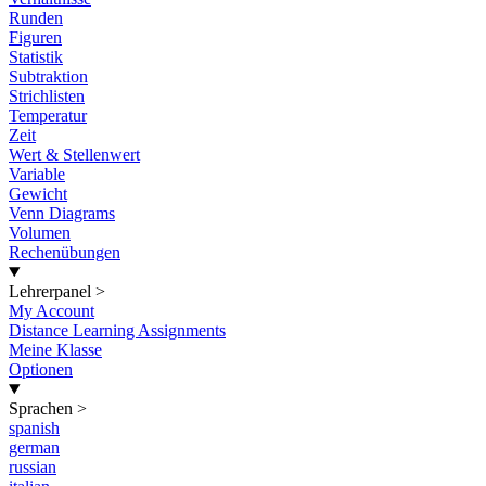
Runden
Figuren
Statistik
Subtraktion
Strichlisten
Temperatur
Zeit
Wert & Stellenwert
Variable
Gewicht
Venn Diagrams
Volumen
Rechenübungen
Lehrerpanel
>
My Account
Distance Learning Assignments
Meine Klasse
Optionen
Sprachen
>
spanish
german
russian