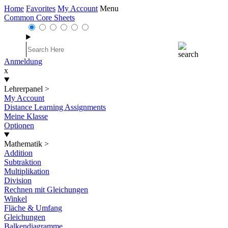
Home
Favorites
My Account
Menu
Common Core Sheets
Anmeldung
x
Lehrerpanel
>
My Account
Distance Learning Assignments
Meine Klasse
Optionen
Mathematik
>
Addition
Subtraktion
Multiplikation
Division
Rechnen mit Gleichungen
Winkel
Fläche & Umfang
Gleichungen
Balkendiagramme