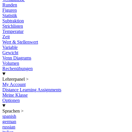
Runden
Figuren
Statistik
Subtraktion
Strichlisten
Temperatur
Zeit
Wert & Stellenwert
Variable
Gewicht
Venn Diagrams
Volumen
Rechenübungen
Lehrerpanel
>
My Account
Distance Learning Assignments
Meine Klasse
Optionen
Sprachen
>
spanish
german
russian