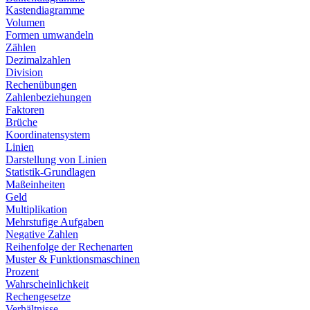
Kastendiagramme
Volumen
Formen umwandeln
Zählen
Dezimalzahlen
Division
Rechenübungen
Zahlenbeziehungen
Faktoren
Brüche
Koordinatensystem
Linien
Darstellung von Linien
Statistik-Grundlagen
Maßeinheiten
Geld
Multiplikation
Mehrstufige Aufgaben
Negative Zahlen
Reihenfolge der Rechenarten
Muster & Funktionsmaschinen
Prozent
Wahrscheinlichkeit
Rechengesetze
Verhältnisse