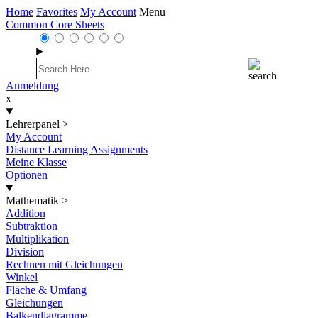
Home
Favorites
My Account
Menu
Common Core Sheets
Anmeldung
x
Lehrerpanel
>
My Account
Distance Learning Assignments
Meine Klasse
Optionen
Mathematik
>
Addition
Subtraktion
Multiplikation
Division
Rechnen mit Gleichungen
Winkel
Fläche & Umfang
Gleichungen
Balkendiagramme