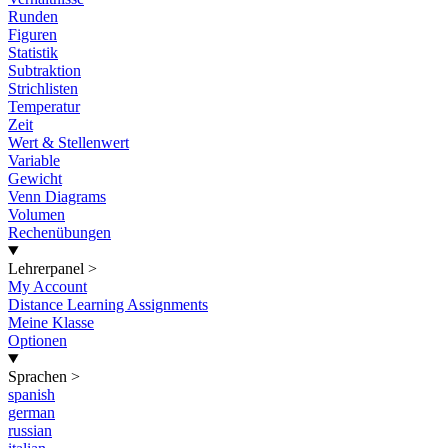
Runden
Figuren
Statistik
Subtraktion
Strichlisten
Temperatur
Zeit
Wert & Stellenwert
Variable
Gewicht
Venn Diagrams
Volumen
Rechenübungen
Lehrerpanel
>
My Account
Distance Learning Assignments
Meine Klasse
Optionen
Sprachen
>
spanish
german
russian