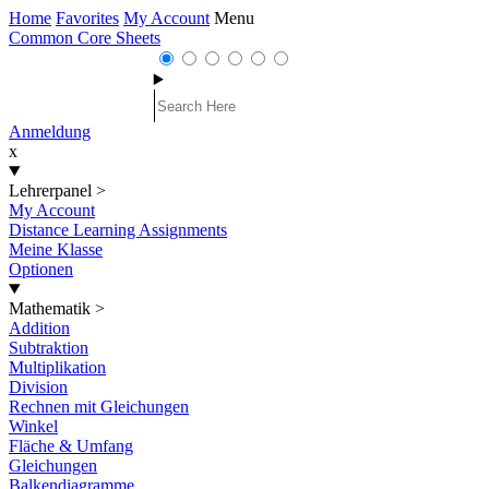
Home
Favorites
My Account
Menu
Common Core Sheets
Anmeldung
x
Lehrerpanel
>
My Account
Distance Learning Assignments
Meine Klasse
Optionen
Mathematik
>
Addition
Subtraktion
Multiplikation
Division
Rechnen mit Gleichungen
Winkel
Fläche & Umfang
Gleichungen
Balkendiagramme