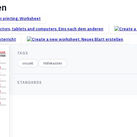
en
Worksheet
Eins nach dem anderen
terricht
Neues Blatt erstellen
TAGS
visuell
Hilfekasten
STANDARDS