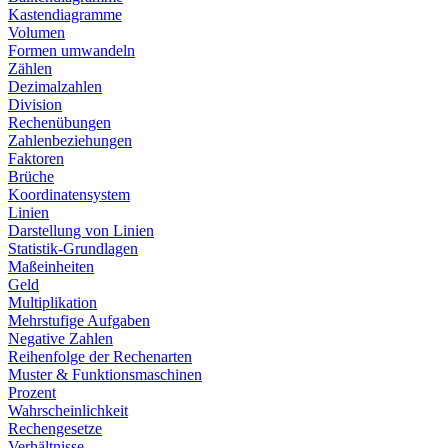
Kastendiagramme
Volumen
Formen umwandeln
Zählen
Dezimalzahlen
Division
Rechenübungen
Zahlenbeziehungen
Faktoren
Brüche
Koordinatensystem
Linien
Darstellung von Linien
Statistik-Grundlagen
Maßeinheiten
Geld
Multiplikation
Mehrstufige Aufgaben
Negative Zahlen
Reihenfolge der Rechenarten
Muster & Funktionsmaschinen
Prozent
Wahrscheinlichkeit
Rechengesetze
Verhältnisse