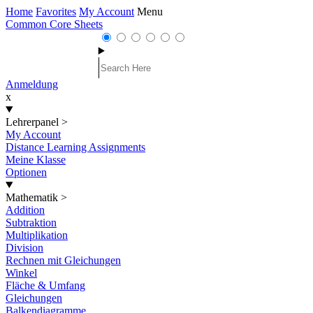
Home
Favorites
My Account
Menu
Common Core Sheets
Anmeldung
x
Lehrerpanel
>
My Account
Distance Learning Assignments
Meine Klasse
Optionen
Mathematik
>
Addition
Subtraktion
Multiplikation
Division
Rechnen mit Gleichungen
Winkel
Fläche & Umfang
Gleichungen
Balkendiagramme