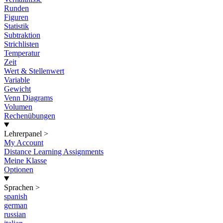
Runden
Figuren
Statistik
Subtraktion
Strichlisten
Temperatur
Zeit
Wert & Stellenwert
Variable
Gewicht
Venn Diagrams
Volumen
Rechenübungen
Lehrerpanel
>
My Account
Distance Learning Assignments
Meine Klasse
Optionen
Sprachen
>
spanish
german
russian