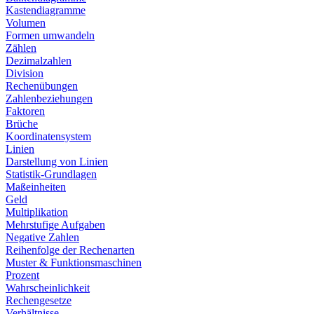
Kastendiagramme
Volumen
Formen umwandeln
Zählen
Dezimalzahlen
Division
Rechenübungen
Zahlenbeziehungen
Faktoren
Brüche
Koordinatensystem
Linien
Darstellung von Linien
Statistik-Grundlagen
Maßeinheiten
Geld
Multiplikation
Mehrstufige Aufgaben
Negative Zahlen
Reihenfolge der Rechenarten
Muster & Funktionsmaschinen
Prozent
Wahrscheinlichkeit
Rechengesetze
Verhältnisse