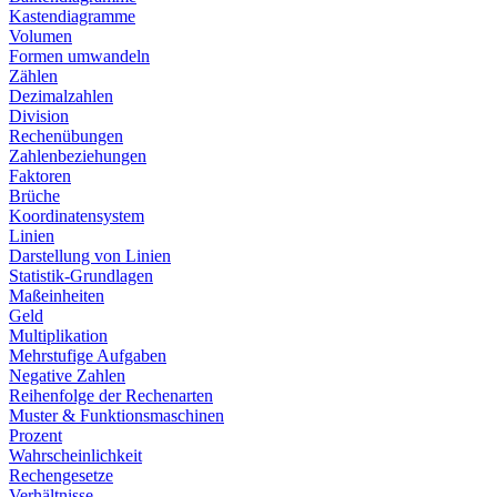
Kastendiagramme
Volumen
Formen umwandeln
Zählen
Dezimalzahlen
Division
Rechenübungen
Zahlenbeziehungen
Faktoren
Brüche
Koordinatensystem
Linien
Darstellung von Linien
Statistik-Grundlagen
Maßeinheiten
Geld
Multiplikation
Mehrstufige Aufgaben
Negative Zahlen
Reihenfolge der Rechenarten
Muster & Funktionsmaschinen
Prozent
Wahrscheinlichkeit
Rechengesetze
Verhältnisse