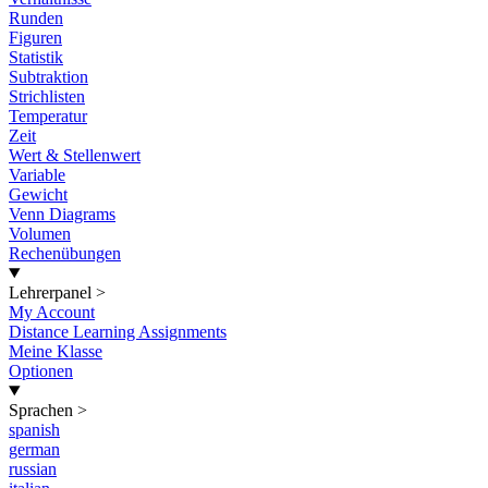
Runden
Figuren
Statistik
Subtraktion
Strichlisten
Temperatur
Zeit
Wert & Stellenwert
Variable
Gewicht
Venn Diagrams
Volumen
Rechenübungen
Lehrerpanel
>
My Account
Distance Learning Assignments
Meine Klasse
Optionen
Sprachen
>
spanish
german
russian