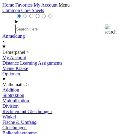
Home
Favorites
My Account
Menu
Common Core Sheets
Anmeldung
x
Lehrerpanel
>
My Account
Distance Learning Assignments
Meine Klasse
Optionen
Mathematik
>
Addition
Subtraktion
Multiplikation
Division
Rechnen mit Gleichungen
Winkel
Fläche & Umfang
Gleichungen
Balkendiagramme