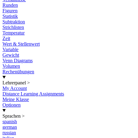
Runden
Figuren
Statistik
Subtraktion
Strichlisten
Temperatur
Zeit
Wert & Stellenwert
Variable
Gewicht
Venn Diagrams
Volumen
Rechenübungen
Lehrerpanel
>
My Account
Distance Learning Assignments
Meine Klasse
Optionen
Sprachen
>
spanish
german
russian