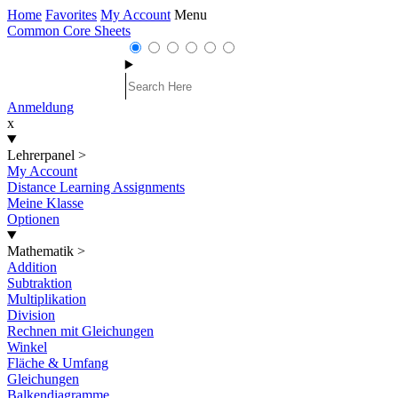
Home
Favorites
My Account
Menu
Common Core Sheets
Anmeldung
x
Lehrerpanel
>
My Account
Distance Learning Assignments
Meine Klasse
Optionen
Mathematik
>
Addition
Subtraktion
Multiplikation
Division
Rechnen mit Gleichungen
Winkel
Fläche & Umfang
Gleichungen
Balkendiagramme