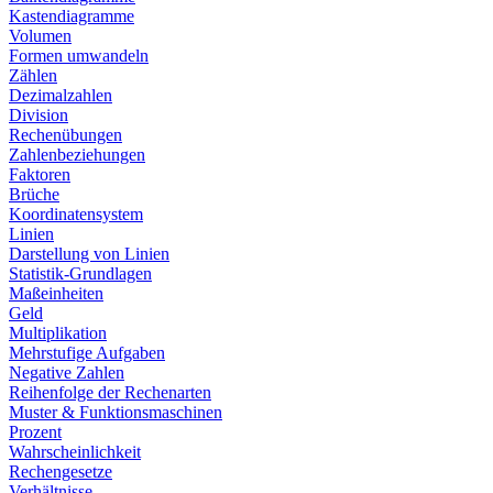
Kastendiagramme
Volumen
Formen umwandeln
Zählen
Dezimalzahlen
Division
Rechenübungen
Zahlenbeziehungen
Faktoren
Brüche
Koordinatensystem
Linien
Darstellung von Linien
Statistik-Grundlagen
Maßeinheiten
Geld
Multiplikation
Mehrstufige Aufgaben
Negative Zahlen
Reihenfolge der Rechenarten
Muster & Funktionsmaschinen
Prozent
Wahrscheinlichkeit
Rechengesetze
Verhältnisse