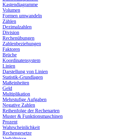
Kastendiagramme
Volumen
Formen umwandeln
Zählen
Dezimalzahlen
Division
Rechenübungen
Zahlenbeziehungen
Faktoren
Brüche
Koordinatensystem
Linien
Darstellung von Linien
Statistik-Grundlagen
Maßeinheiten
Geld
Multiplikation
Mehrstufige Aufgaben
Negative Zahlen
Reihenfolge der Rechenarten
Muster & Funktionsmaschinen
Prozent
Wahrscheinlichkeit
Rechengesetze
Verhältnisse