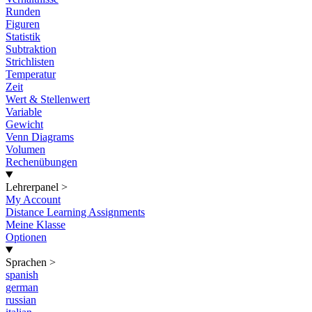
Runden
Figuren
Statistik
Subtraktion
Strichlisten
Temperatur
Zeit
Wert & Stellenwert
Variable
Gewicht
Venn Diagrams
Volumen
Rechenübungen
Lehrerpanel
>
My Account
Distance Learning Assignments
Meine Klasse
Optionen
Sprachen
>
spanish
german
russian