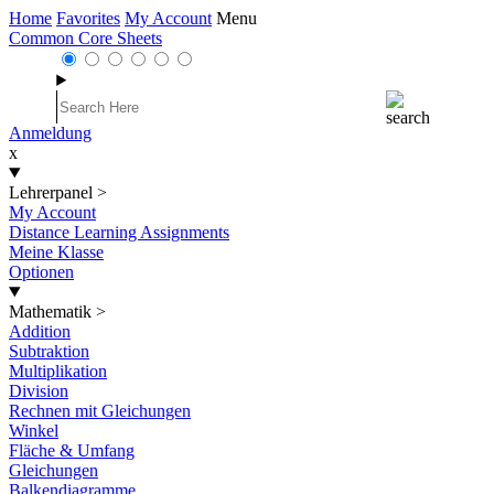
Home
Favorites
My Account
Menu
Common Core Sheets
Anmeldung
x
Lehrerpanel
>
My Account
Distance Learning Assignments
Meine Klasse
Optionen
Mathematik
>
Addition
Subtraktion
Multiplikation
Division
Rechnen mit Gleichungen
Winkel
Fläche & Umfang
Gleichungen
Balkendiagramme