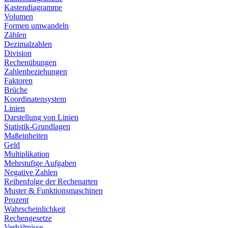
Kastendiagramme
Volumen
Formen umwandeln
Zählen
Dezimalzahlen
Division
Rechenübungen
Zahlenbeziehungen
Faktoren
Brüche
Koordinatensystem
Linien
Darstellung von Linien
Statistik-Grundlagen
Maßeinheiten
Geld
Multiplikation
Mehrstufige Aufgaben
Negative Zahlen
Reihenfolge der Rechenarten
Muster & Funktionsmaschinen
Prozent
Wahrscheinlichkeit
Rechengesetze
Verhältnisse