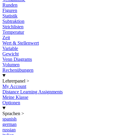
Runden
Figuren
Statistik
Subtraktion
Strichlisten
Temperatur
Zeit
Wert & Stellenwert
Variable
Gewicht
Venn Diagrams
Volumen
Rechenübungen
Lehrerpanel
>
My Account
Distance Learning Assignments
Meine Klasse
Optionen
Sprachen
>
spanish
german
russian