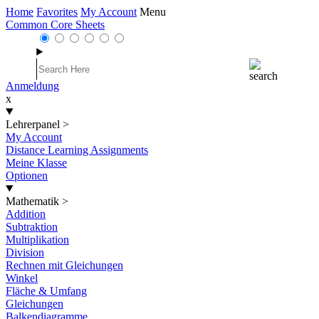
Home
Favorites
My Account
Menu
Common Core Sheets
Anmeldung
x
Lehrerpanel
>
My Account
Distance Learning Assignments
Meine Klasse
Optionen
Mathematik
>
Addition
Subtraktion
Multiplikation
Division
Rechnen mit Gleichungen
Winkel
Fläche & Umfang
Gleichungen
Balkendiagramme