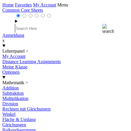
Home
Favorites
My Account
Menu
Common Core Sheets
Anmeldung
x
Lehrerpanel
>
My Account
Distance Learning Assignments
Meine Klasse
Optionen
Mathematik
>
Addition
Subtraktion
Multiplikation
Division
Rechnen mit Gleichungen
Winkel
Fläche & Umfang
Gleichungen
Balkendiagramme