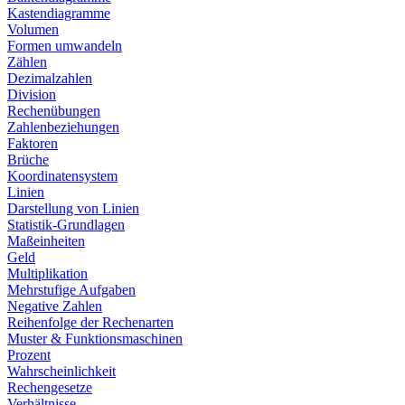
Kastendiagramme
Volumen
Formen umwandeln
Zählen
Dezimalzahlen
Division
Rechenübungen
Zahlenbeziehungen
Faktoren
Brüche
Koordinatensystem
Linien
Darstellung von Linien
Statistik-Grundlagen
Maßeinheiten
Geld
Multiplikation
Mehrstufige Aufgaben
Negative Zahlen
Reihenfolge der Rechenarten
Muster & Funktionsmaschinen
Prozent
Wahrscheinlichkeit
Rechengesetze
Verhältnisse