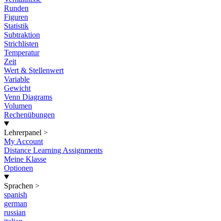
Runden
Figuren
Statistik
Subtraktion
Strichlisten
Temperatur
Zeit
Wert & Stellenwert
Variable
Gewicht
Venn Diagrams
Volumen
Rechenübungen
Lehrerpanel
>
My Account
Distance Learning Assignments
Meine Klasse
Optionen
Sprachen
>
spanish
german
russian