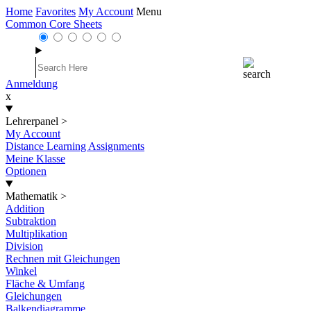
Home
Favorites
My Account
Menu
Common Core Sheets
Anmeldung
x
Lehrerpanel
>
My Account
Distance Learning Assignments
Meine Klasse
Optionen
Mathematik
>
Addition
Subtraktion
Multiplikation
Division
Rechnen mit Gleichungen
Winkel
Fläche & Umfang
Gleichungen
Balkendiagramme