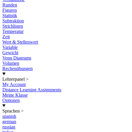
Runden
Figuren
Statistik
Subtraktion
Strichlisten
Temperatur
Zeit
Wert & Stellenwert
Variable
Gewicht
Venn Diagrams
Volumen
Rechenübungen
Lehrerpanel
>
My Account
Distance Learning Assignments
Meine Klasse
Optionen
Sprachen
>
spanish
german
russian