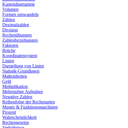
Kastendiagramme
Volumen
Formen umwandeln
Zählen
Dezimalzahlen
Division
Rechenübungen
Zahlenbeziehungen
Faktoren
Brüche
Koordinatensystem
Linien
Darstellung von Linien
Statistik-Grundlagen
Maßeinheiten
Geld
Multiplikation
Mehrstufige Aufgaben
Negative Zahlen
Reihenfolge der Rechenarten
Muster & Funktionsmaschinen
Prozent
Wahrscheinlichkeit
Rechengesetze
Verhältnisse