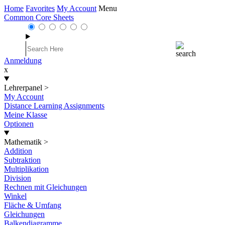
Home
Favorites
My Account
Menu
Common Core Sheets
Anmeldung
x
Lehrerpanel
>
My Account
Distance Learning Assignments
Meine Klasse
Optionen
Mathematik
>
Addition
Subtraktion
Multiplikation
Division
Rechnen mit Gleichungen
Winkel
Fläche & Umfang
Gleichungen
Balkendiagramme