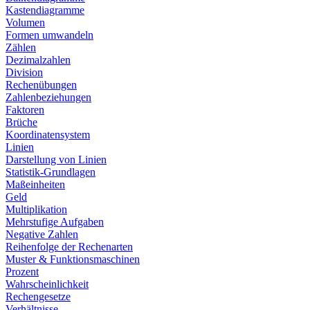
Kastendiagramme
Volumen
Formen umwandeln
Zählen
Dezimalzahlen
Division
Rechenübungen
Zahlenbeziehungen
Faktoren
Brüche
Koordinatensystem
Linien
Darstellung von Linien
Statistik-Grundlagen
Maßeinheiten
Geld
Multiplikation
Mehrstufige Aufgaben
Negative Zahlen
Reihenfolge der Rechenarten
Muster & Funktionsmaschinen
Prozent
Wahrscheinlichkeit
Rechengesetze
Verhältnisse