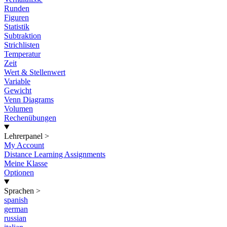
Runden
Figuren
Statistik
Subtraktion
Strichlisten
Temperatur
Zeit
Wert & Stellenwert
Variable
Gewicht
Venn Diagrams
Volumen
Rechenübungen
Lehrerpanel
>
My Account
Distance Learning Assignments
Meine Klasse
Optionen
Sprachen
>
spanish
german
russian