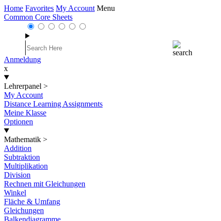
Home
Favorites
My Account
Menu
Common Core Sheets
Anmeldung
x
Lehrerpanel
>
My Account
Distance Learning Assignments
Meine Klasse
Optionen
Mathematik
>
Addition
Subtraktion
Multiplikation
Division
Rechnen mit Gleichungen
Winkel
Fläche & Umfang
Gleichungen
Balkendiagramme