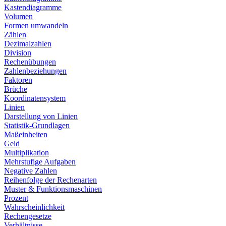
Kastendiagramme
Volumen
Formen umwandeln
Zählen
Dezimalzahlen
Division
Rechenübungen
Zahlenbeziehungen
Faktoren
Brüche
Koordinatensystem
Linien
Darstellung von Linien
Statistik-Grundlagen
Maßeinheiten
Geld
Multiplikation
Mehrstufige Aufgaben
Negative Zahlen
Reihenfolge der Rechenarten
Muster & Funktionsmaschinen
Prozent
Wahrscheinlichkeit
Rechengesetze
Verhältnisse