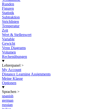
Runden
Figuren
Statistik
Subtraktion
Strichlisten
Temperatur
Zeit
Wert & Stellenwert
Variable
Gewicht
Venn Diagrams
Volumen
Rechenübungen
Lehrerpanel
>
My Account
Distance Learning Assignments
Meine Klasse
Optionen
Sprachen
>
spanish
german
russian