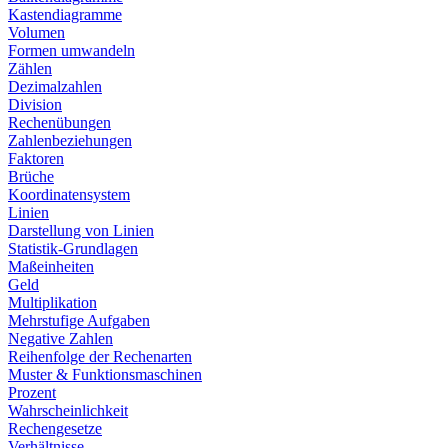
Kastendiagramme
Volumen
Formen umwandeln
Zählen
Dezimalzahlen
Division
Rechenübungen
Zahlenbeziehungen
Faktoren
Brüche
Koordinatensystem
Linien
Darstellung von Linien
Statistik-Grundlagen
Maßeinheiten
Geld
Multiplikation
Mehrstufige Aufgaben
Negative Zahlen
Reihenfolge der Rechenarten
Muster & Funktionsmaschinen
Prozent
Wahrscheinlichkeit
Rechengesetze
Verhältnisse