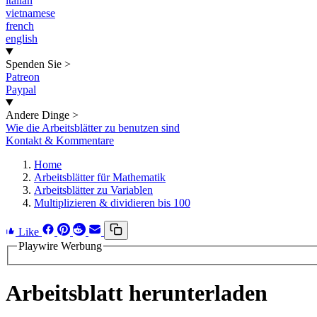
italian
vietnamese
french
english
Spenden Sie
>
Patreon
Paypal
Andere Dinge
>
Wie die Arbeitsblätter zu benutzen sind
Kontakt & Kommentare
Home
Arbeitsblätter für Mathematik
Arbeitsblätter zu Variablen
Multiplizieren & dividieren bis 100
Like
Playwire Werbung
Arbeitsblatt herunterladen