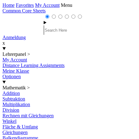
Home
Favorites
My Account
Menu
Common Core Sheets
Anmeldung
x
Lehrerpanel
>
My Account
Distance Learning Assignments
Meine Klasse
Optionen
Mathematik
>
Addition
Subtraktion
Multiplikation
Division
Rechnen mit Gleichungen
Winkel
Fläche & Umfang
Gleichungen
Balkendiagramme