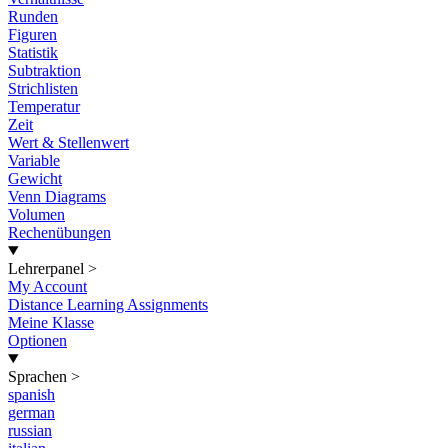
Runden
Figuren
Statistik
Subtraktion
Strichlisten
Temperatur
Zeit
Wert & Stellenwert
Variable
Gewicht
Venn Diagrams
Volumen
Rechenübungen
Lehrerpanel
>
My Account
Distance Learning Assignments
Meine Klasse
Optionen
Sprachen
>
spanish
german
russian