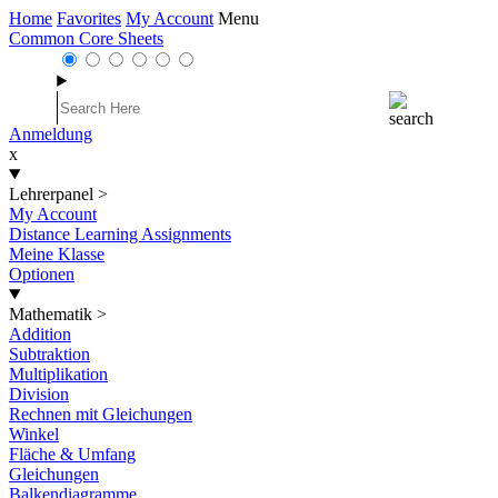
Home
Favorites
My Account
Menu
Common Core Sheets
Anmeldung
x
Lehrerpanel
>
My Account
Distance Learning Assignments
Meine Klasse
Optionen
Mathematik
>
Addition
Subtraktion
Multiplikation
Division
Rechnen mit Gleichungen
Winkel
Fläche & Umfang
Gleichungen
Balkendiagramme