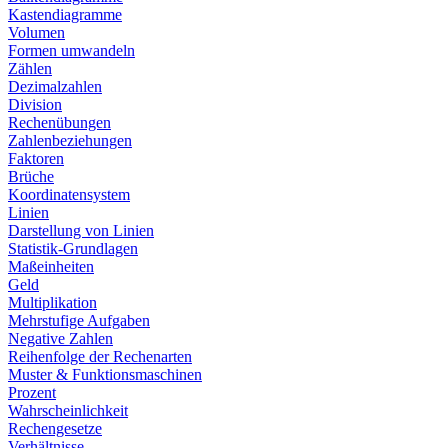
Kastendiagramme
Volumen
Formen umwandeln
Zählen
Dezimalzahlen
Division
Rechenübungen
Zahlenbeziehungen
Faktoren
Brüche
Koordinatensystem
Linien
Darstellung von Linien
Statistik-Grundlagen
Maßeinheiten
Geld
Multiplikation
Mehrstufige Aufgaben
Negative Zahlen
Reihenfolge der Rechenarten
Muster & Funktionsmaschinen
Prozent
Wahrscheinlichkeit
Rechengesetze
Verhältnisse