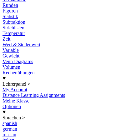
Runden
Figuren
Statistik
Subtraktion
Strichlisten
Temperatur
Zeit
Wert & Stellenwert
Variable
Gewicht
Venn Diagrams
Volumen
Rechenübungen
Lehrerpanel
>
My Account
Distance Learning Assignments
Meine Klasse
Optionen
Sprachen
>
spanish
german
russian