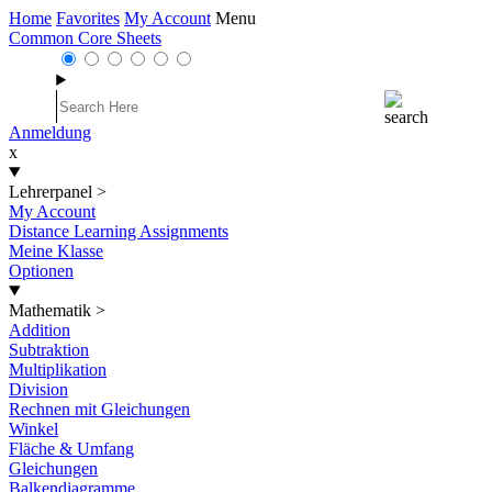
Home
Favorites
My Account
Menu
Common Core Sheets
Anmeldung
x
Lehrerpanel
>
My Account
Distance Learning Assignments
Meine Klasse
Optionen
Mathematik
>
Addition
Subtraktion
Multiplikation
Division
Rechnen mit Gleichungen
Winkel
Fläche & Umfang
Gleichungen
Balkendiagramme