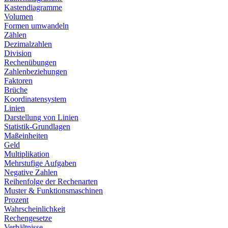
Kastendiagramme
Volumen
Formen umwandeln
Zählen
Dezimalzahlen
Division
Rechenübungen
Zahlenbeziehungen
Faktoren
Brüche
Koordinatensystem
Linien
Darstellung von Linien
Statistik-Grundlagen
Maßeinheiten
Geld
Multiplikation
Mehrstufige Aufgaben
Negative Zahlen
Reihenfolge der Rechenarten
Muster & Funktionsmaschinen
Prozent
Wahrscheinlichkeit
Rechengesetze
Verhältnisse