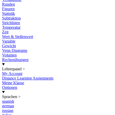
Runden
Figuren
Statistik
Subtraktion
Strichlisten
Temperatur
Zeit
Wert & Stellenwert
Variable
Gewicht
Venn Diagrams
Volumen
Rechenübungen
Lehrerpanel
>
My Account
Distance Learning Assignments
Meine Klasse
Optionen
Sprachen
>
spanish
german
russian