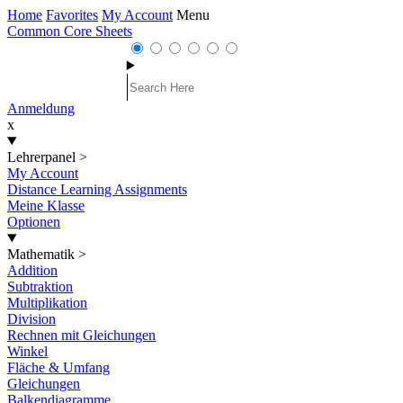
Home
Favorites
My Account
Menu
Common Core Sheets
Anmeldung
x
Lehrerpanel
>
My Account
Distance Learning Assignments
Meine Klasse
Optionen
Mathematik
>
Addition
Subtraktion
Multiplikation
Division
Rechnen mit Gleichungen
Winkel
Fläche & Umfang
Gleichungen
Balkendiagramme