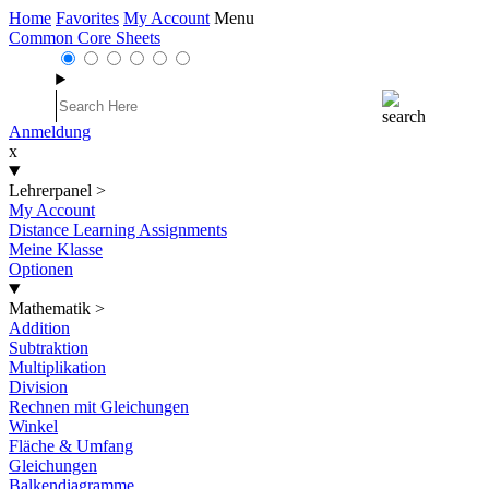
Home
Favorites
My Account
Menu
Common Core Sheets
Anmeldung
x
Lehrerpanel
>
My Account
Distance Learning Assignments
Meine Klasse
Optionen
Mathematik
>
Addition
Subtraktion
Multiplikation
Division
Rechnen mit Gleichungen
Winkel
Fläche & Umfang
Gleichungen
Balkendiagramme