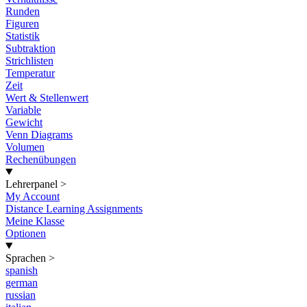
Runden
Figuren
Statistik
Subtraktion
Strichlisten
Temperatur
Zeit
Wert & Stellenwert
Variable
Gewicht
Venn Diagrams
Volumen
Rechenübungen
Lehrerpanel
>
My Account
Distance Learning Assignments
Meine Klasse
Optionen
Sprachen
>
spanish
german
russian