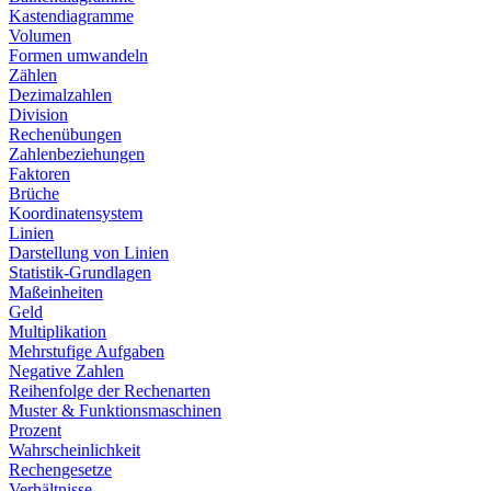
Kastendiagramme
Volumen
Formen umwandeln
Zählen
Dezimalzahlen
Division
Rechenübungen
Zahlenbeziehungen
Faktoren
Brüche
Koordinatensystem
Linien
Darstellung von Linien
Statistik-Grundlagen
Maßeinheiten
Geld
Multiplikation
Mehrstufige Aufgaben
Negative Zahlen
Reihenfolge der Rechenarten
Muster & Funktionsmaschinen
Prozent
Wahrscheinlichkeit
Rechengesetze
Verhältnisse