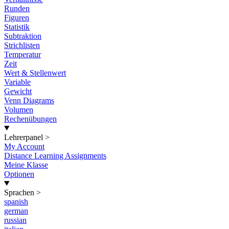
Runden
Figuren
Statistik
Subtraktion
Strichlisten
Temperatur
Zeit
Wert & Stellenwert
Variable
Gewicht
Venn Diagrams
Volumen
Rechenübungen
Lehrerpanel
>
My Account
Distance Learning Assignments
Meine Klasse
Optionen
Sprachen
>
spanish
german
russian