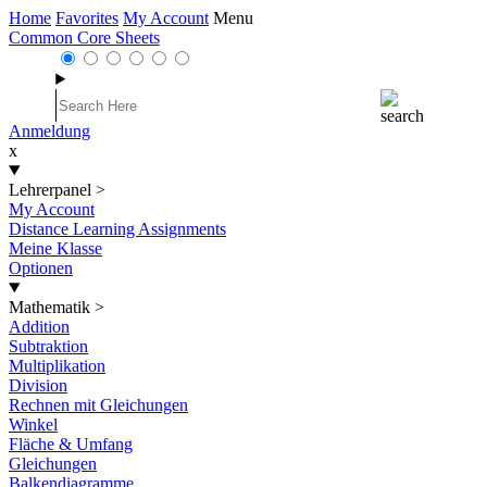
Home
Favorites
My Account
Menu
Common Core Sheets
Anmeldung
x
Lehrerpanel
>
My Account
Distance Learning Assignments
Meine Klasse
Optionen
Mathematik
>
Addition
Subtraktion
Multiplikation
Division
Rechnen mit Gleichungen
Winkel
Fläche & Umfang
Gleichungen
Balkendiagramme