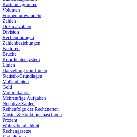
Kastendiagramme
Volumen
Formen umwandeln
Zählen
Dezimalzahlen
Division
Rechenübungen
Zahlenbeziehungen
Faktoren
Brüche
Koordinatensystem
Linien
Darstellung von Linien
Statistik-Grundlagen
Maßeinheiten
Geld
Multiplikation
Mehrstufige Aufgaben
Negative Zahlen
Reihenfolge der Rechenarten
Muster & Funktionsmaschinen
Prozent
Wahrscheinlichkeit
Rechengesetze
Verhältnisse