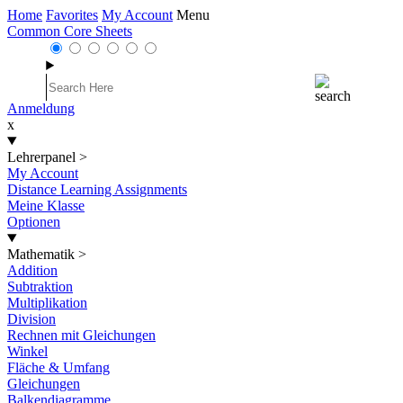
Home
Favorites
My Account
Menu
Common Core Sheets
Anmeldung
x
Lehrerpanel
>
My Account
Distance Learning Assignments
Meine Klasse
Optionen
Mathematik
>
Addition
Subtraktion
Multiplikation
Division
Rechnen mit Gleichungen
Winkel
Fläche & Umfang
Gleichungen
Balkendiagramme