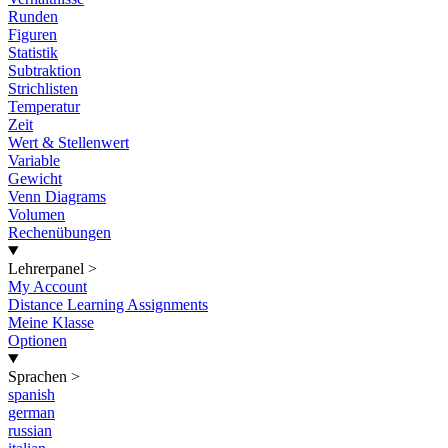
Runden
Figuren
Statistik
Subtraktion
Strichlisten
Temperatur
Zeit
Wert & Stellenwert
Variable
Gewicht
Venn Diagrams
Volumen
Rechenübungen
Lehrerpanel
>
My Account
Distance Learning Assignments
Meine Klasse
Optionen
Sprachen
>
spanish
german
russian