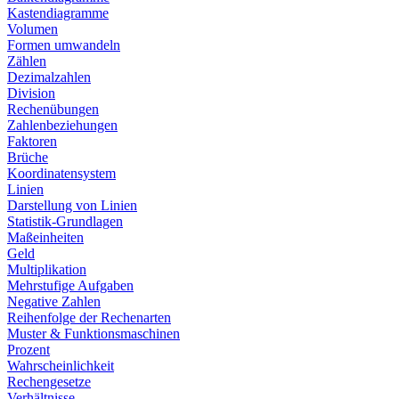
Kastendiagramme
Volumen
Formen umwandeln
Zählen
Dezimalzahlen
Division
Rechenübungen
Zahlenbeziehungen
Faktoren
Brüche
Koordinatensystem
Linien
Darstellung von Linien
Statistik-Grundlagen
Maßeinheiten
Geld
Multiplikation
Mehrstufige Aufgaben
Negative Zahlen
Reihenfolge der Rechenarten
Muster & Funktionsmaschinen
Prozent
Wahrscheinlichkeit
Rechengesetze
Verhältnisse