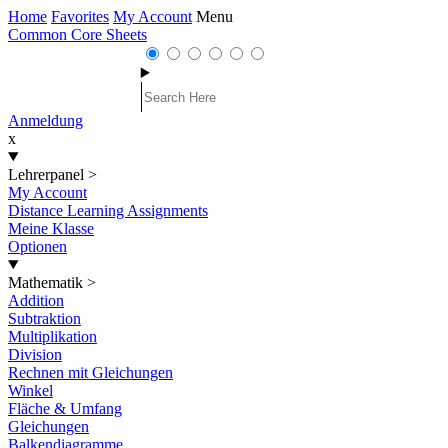
Home
Favorites
My Account
Menu
Common Core Sheets
Anmeldung
x
Lehrerpanel
>
My Account
Distance Learning Assignments
Meine Klasse
Optionen
Mathematik
>
Addition
Subtraktion
Multiplikation
Division
Rechnen mit Gleichungen
Winkel
Fläche & Umfang
Gleichungen
Balkendiagramme