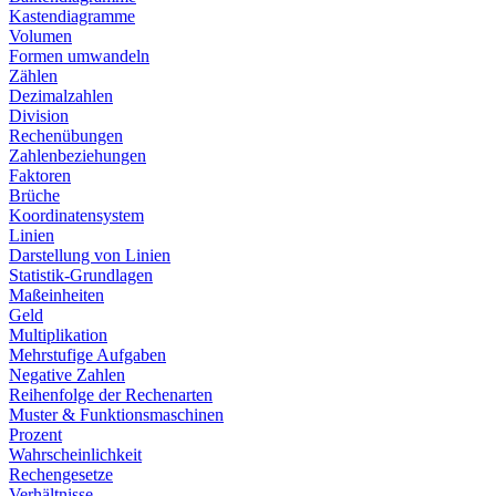
Kastendiagramme
Volumen
Formen umwandeln
Zählen
Dezimalzahlen
Division
Rechenübungen
Zahlenbeziehungen
Faktoren
Brüche
Koordinatensystem
Linien
Darstellung von Linien
Statistik-Grundlagen
Maßeinheiten
Geld
Multiplikation
Mehrstufige Aufgaben
Negative Zahlen
Reihenfolge der Rechenarten
Muster & Funktionsmaschinen
Prozent
Wahrscheinlichkeit
Rechengesetze
Verhältnisse