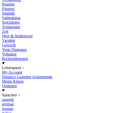
Runden
Figuren
Statistik
Subtraktion
Strichlisten
Temperatur
Zeit
Wert & Stellenwert
Variable
Gewicht
Venn Diagrams
Volumen
Rechenübungen
Lehrerpanel
>
My Account
Distance Learning Assignments
Meine Klasse
Optionen
Sprachen
>
spanish
german
russian