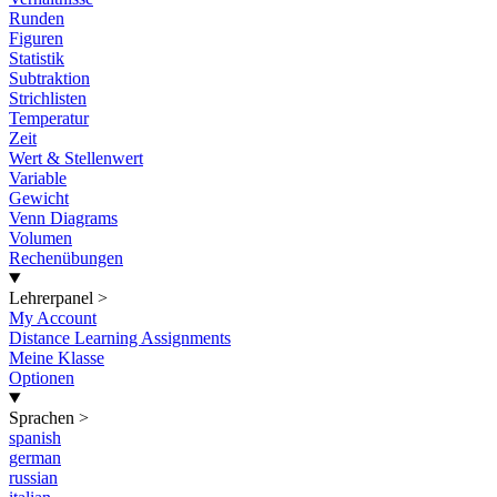
Runden
Figuren
Statistik
Subtraktion
Strichlisten
Temperatur
Zeit
Wert & Stellenwert
Variable
Gewicht
Venn Diagrams
Volumen
Rechenübungen
Lehrerpanel
>
My Account
Distance Learning Assignments
Meine Klasse
Optionen
Sprachen
>
spanish
german
russian