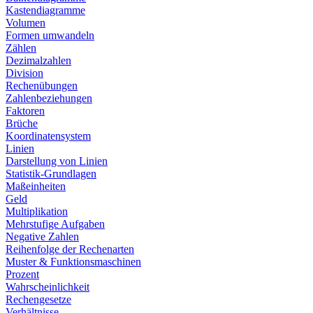
Kastendiagramme
Volumen
Formen umwandeln
Zählen
Dezimalzahlen
Division
Rechenübungen
Zahlenbeziehungen
Faktoren
Brüche
Koordinatensystem
Linien
Darstellung von Linien
Statistik-Grundlagen
Maßeinheiten
Geld
Multiplikation
Mehrstufige Aufgaben
Negative Zahlen
Reihenfolge der Rechenarten
Muster & Funktionsmaschinen
Prozent
Wahrscheinlichkeit
Rechengesetze
Verhältnisse