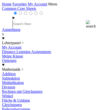
Home
Favorites
My Account
Menu
Common Core Sheets
Anmeldung
x
Lehrerpanel
>
My Account
Distance Learning Assignments
Meine Klasse
Optionen
Mathematik
>
Addition
Subtraktion
Multiplikation
Division
Rechnen mit Gleichungen
Winkel
Fläche & Umfang
Gleichungen
Balkendiagramme