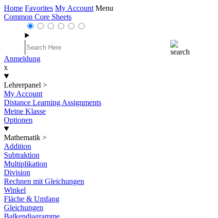
Home
Favorites
My Account
Menu
Common Core Sheets
Anmeldung
x
Lehrerpanel
>
My Account
Distance Learning Assignments
Meine Klasse
Optionen
Mathematik
>
Addition
Subtraktion
Multiplikation
Division
Rechnen mit Gleichungen
Winkel
Fläche & Umfang
Gleichungen
Balkendiagramme