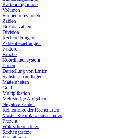
Kastendiagramme
Volumen
Formen umwandeln
Zählen
Dezimalzahlen
Division
Rechenübungen
Zahlenbeziehungen
Faktoren
Brüche
Koordinatensystem
Linien
Darstellung von Linien
Statistik-Grundlagen
Maßeinheiten
Geld
Multiplikation
Mehrstufige Aufgaben
Negative Zahlen
Reihenfolge der Rechenarten
Muster & Funktionsmaschinen
Prozent
Wahrscheinlichkeit
Rechengesetze
Verhältnisse