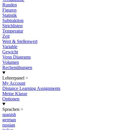
Runden
Figuren
Statistik
Subtraktion
Strichlisten
Temperatur
Zeit
Wert & Stellenwert
Variable
Gewicht
Venn Diagrams
Volumen
Rechenübungen
Lehrerpanel
>
My Account
Distance Learning Assignments
Meine Klasse
Optionen
Sprachen
>
spanish
german
russian