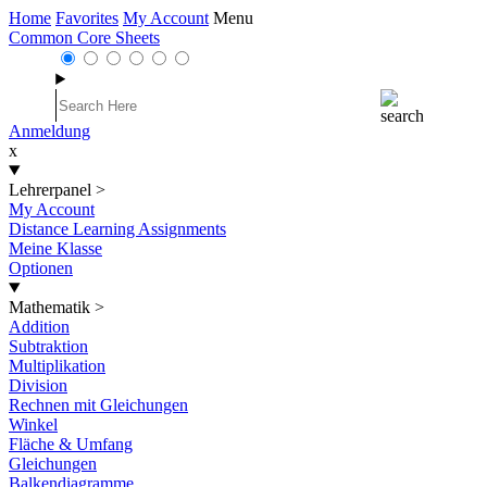
Home
Favorites
My Account
Menu
Common Core Sheets
Anmeldung
x
Lehrerpanel
>
My Account
Distance Learning Assignments
Meine Klasse
Optionen
Mathematik
>
Addition
Subtraktion
Multiplikation
Division
Rechnen mit Gleichungen
Winkel
Fläche & Umfang
Gleichungen
Balkendiagramme