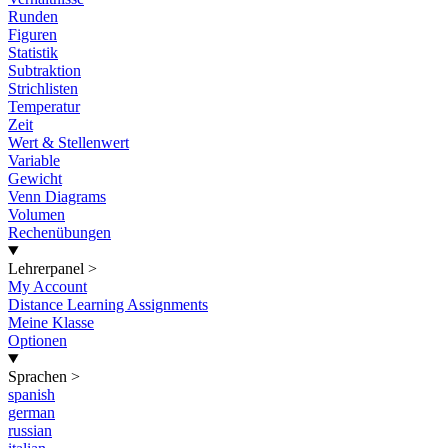
Runden
Figuren
Statistik
Subtraktion
Strichlisten
Temperatur
Zeit
Wert & Stellenwert
Variable
Gewicht
Venn Diagrams
Volumen
Rechenübungen
Lehrerpanel
>
My Account
Distance Learning Assignments
Meine Klasse
Optionen
Sprachen
>
spanish
german
russian