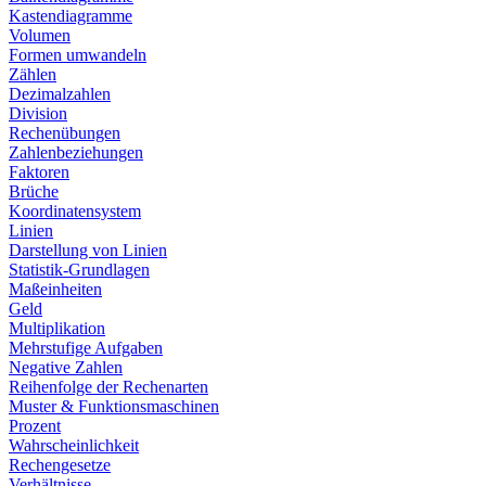
Kastendiagramme
Volumen
Formen umwandeln
Zählen
Dezimalzahlen
Division
Rechenübungen
Zahlenbeziehungen
Faktoren
Brüche
Koordinatensystem
Linien
Darstellung von Linien
Statistik-Grundlagen
Maßeinheiten
Geld
Multiplikation
Mehrstufige Aufgaben
Negative Zahlen
Reihenfolge der Rechenarten
Muster & Funktionsmaschinen
Prozent
Wahrscheinlichkeit
Rechengesetze
Verhältnisse