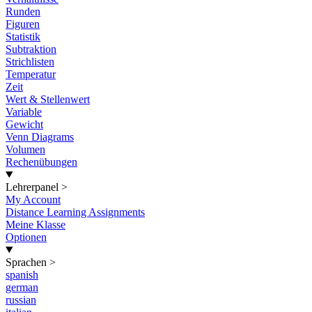
Runden
Figuren
Statistik
Subtraktion
Strichlisten
Temperatur
Zeit
Wert & Stellenwert
Variable
Gewicht
Venn Diagrams
Volumen
Rechenübungen
Lehrerpanel
>
My Account
Distance Learning Assignments
Meine Klasse
Optionen
Sprachen
>
spanish
german
russian