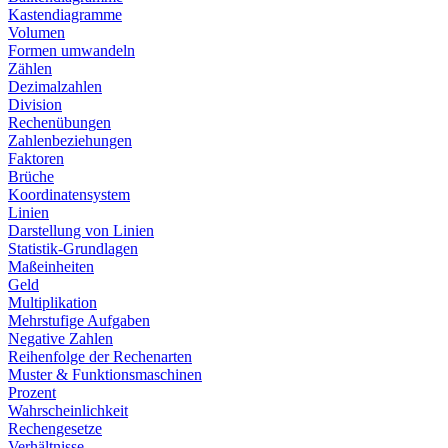
Kastendiagramme
Volumen
Formen umwandeln
Zählen
Dezimalzahlen
Division
Rechenübungen
Zahlenbeziehungen
Faktoren
Brüche
Koordinatensystem
Linien
Darstellung von Linien
Statistik-Grundlagen
Maßeinheiten
Geld
Multiplikation
Mehrstufige Aufgaben
Negative Zahlen
Reihenfolge der Rechenarten
Muster & Funktionsmaschinen
Prozent
Wahrscheinlichkeit
Rechengesetze
Verhältnisse