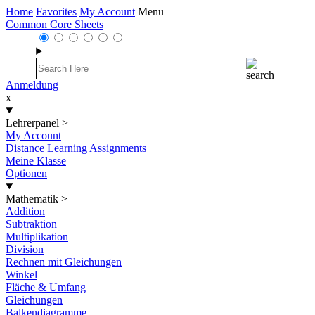
Home
Favorites
My Account
Menu
Common Core Sheets
Anmeldung
x
Lehrerpanel
>
My Account
Distance Learning Assignments
Meine Klasse
Optionen
Mathematik
>
Addition
Subtraktion
Multiplikation
Division
Rechnen mit Gleichungen
Winkel
Fläche & Umfang
Gleichungen
Balkendiagramme