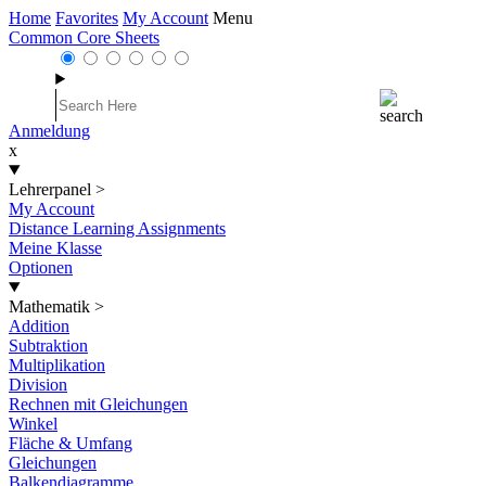
Home
Favorites
My Account
Menu
Common Core Sheets
Anmeldung
x
Lehrerpanel
>
My Account
Distance Learning Assignments
Meine Klasse
Optionen
Mathematik
>
Addition
Subtraktion
Multiplikation
Division
Rechnen mit Gleichungen
Winkel
Fläche & Umfang
Gleichungen
Balkendiagramme