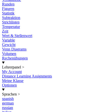
Runden
Figuren
Statistik
Subtraktion
Strichlisten
Temperatur
Zeit
Wert & Stellenwert
Variable
Gewicht
Venn Diagrams
Volumen
Rechenübungen
Lehrerpanel
>
My Account
Distance Learning Assignments
Meine Klasse
Optionen
Sprachen
>
spanish
german
russian