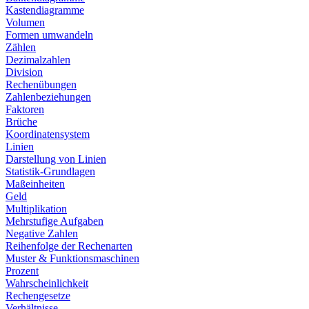
Kastendiagramme
Volumen
Formen umwandeln
Zählen
Dezimalzahlen
Division
Rechenübungen
Zahlenbeziehungen
Faktoren
Brüche
Koordinatensystem
Linien
Darstellung von Linien
Statistik-Grundlagen
Maßeinheiten
Geld
Multiplikation
Mehrstufige Aufgaben
Negative Zahlen
Reihenfolge der Rechenarten
Muster & Funktionsmaschinen
Prozent
Wahrscheinlichkeit
Rechengesetze
Verhältnisse