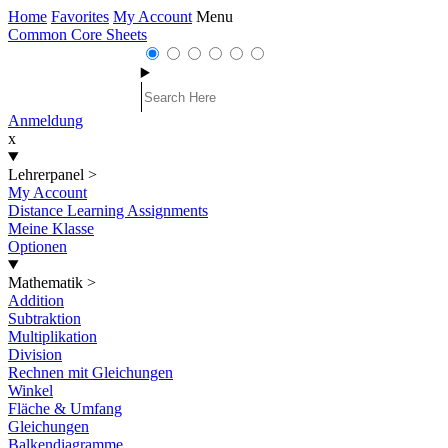
Home
Favorites
My Account
Menu
Common Core Sheets
Anmeldung
x
Lehrerpanel
>
My Account
Distance Learning Assignments
Meine Klasse
Optionen
Mathematik
>
Addition
Subtraktion
Multiplikation
Division
Rechnen mit Gleichungen
Winkel
Fläche & Umfang
Gleichungen
Balkendiagramme