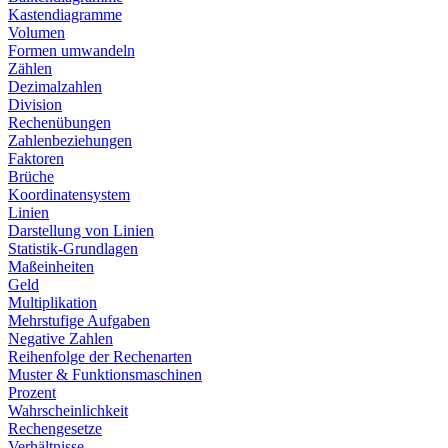
Kastendiagramme
Volumen
Formen umwandeln
Zählen
Dezimalzahlen
Division
Rechenübungen
Zahlenbeziehungen
Faktoren
Brüche
Koordinatensystem
Linien
Darstellung von Linien
Statistik-Grundlagen
Maßeinheiten
Geld
Multiplikation
Mehrstufige Aufgaben
Negative Zahlen
Reihenfolge der Rechenarten
Muster & Funktionsmaschinen
Prozent
Wahrscheinlichkeit
Rechengesetze
Verhältnisse