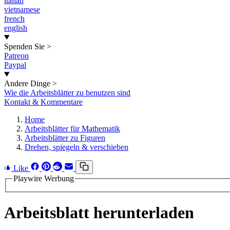
italian
vietnamese
french
english
Spenden Sie
>
Patreon
Paypal
Andere Dinge
>
Wie die Arbeitsblätter zu benutzen sind
Kontakt & Kommentare
Home
Arbeitsblätter für Mathematik
Arbeitsblätter zu Figuren
Drehen, spiegeln & verschieben
Like
Playwire Werbung
Arbeitsblatt herunterladen