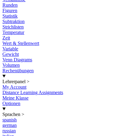
Runden
Figuren
Statistik
Subtraktion
Strichlisten
Temperatur
Zeit
Wert & Stellenwert
Variable
Gewicht
Venn Diagrams
Volumen
Rechenübungen
Lehrerpanel
>
My Account
Distance Learning Assignments
Meine Klasse
Optionen
Sprachen
>
spanish
german
russian