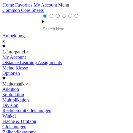
Home
Favorites
My Account
Menu
Common Core Sheets
Anmeldung
x
Lehrerpanel
>
My Account
Distance Learning Assignments
Meine Klasse
Optionen
Mathematik
>
Addition
Subtraktion
Multiplikation
Division
Rechnen mit Gleichungen
Winkel
Fläche & Umfang
Gleichungen
Balkendiagramme