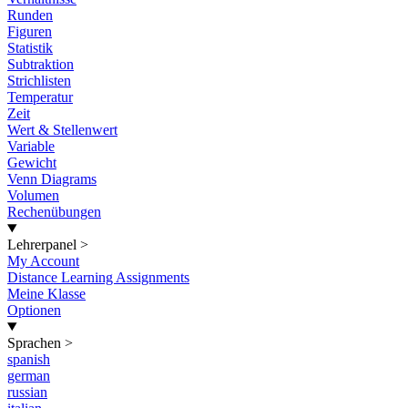
Runden
Figuren
Statistik
Subtraktion
Strichlisten
Temperatur
Zeit
Wert & Stellenwert
Variable
Gewicht
Venn Diagrams
Volumen
Rechenübungen
Lehrerpanel
>
My Account
Distance Learning Assignments
Meine Klasse
Optionen
Sprachen
>
spanish
german
russian