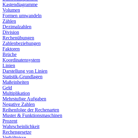
Kastendiagramme
Volumen
Formen umwandeln
Zählen
Dezimalzahlen
Division
Rechenübungen
Zahlenbeziehungen
Faktoren
Brüche
Koordinatensystem
Linien
Darstellung von Linien
Statistik-Grundlagen
Maßeinheiten
Geld
Multiplikation
Mehrstufige Aufgaben
Negative Zahlen
Reihenfolge der Rechenarten
Muster & Funktionsmaschinen
Prozent
Wahrscheinlichkeit
Rechengesetze
Verhältnisse