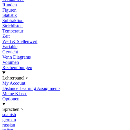
Runden
Figuren
Statistik
Subtraktion
Strichlisten
Temperatur
Zeit
Wert & Stellenwert
Variable
Gewicht
Venn Diagrams
Volumen
Rechenübungen
Lehrerpanel
>
My Account
Distance Learning Assignments
Meine Klasse
Optionen
Sprachen
>
spanish
german
russian