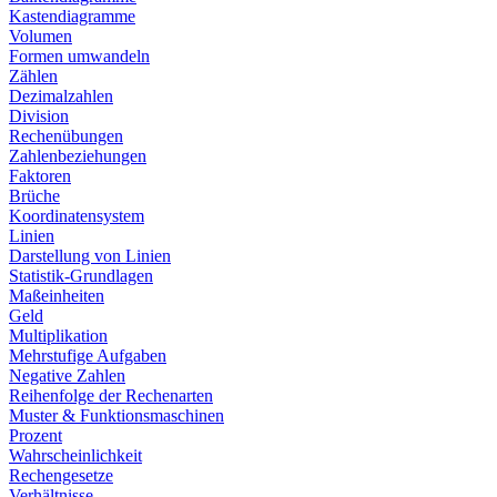
Kastendiagramme
Volumen
Formen umwandeln
Zählen
Dezimalzahlen
Division
Rechenübungen
Zahlenbeziehungen
Faktoren
Brüche
Koordinatensystem
Linien
Darstellung von Linien
Statistik-Grundlagen
Maßeinheiten
Geld
Multiplikation
Mehrstufige Aufgaben
Negative Zahlen
Reihenfolge der Rechenarten
Muster & Funktionsmaschinen
Prozent
Wahrscheinlichkeit
Rechengesetze
Verhältnisse