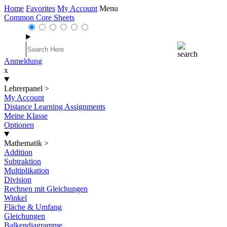
Home
Favorites
My Account
Menu
Common Core Sheets
Anmeldung
x
Lehrerpanel
>
My Account
Distance Learning Assignments
Meine Klasse
Optionen
Mathematik
>
Addition
Subtraktion
Multiplikation
Division
Rechnen mit Gleichungen
Winkel
Fläche & Umfang
Gleichungen
Balkendiagramme