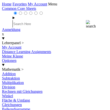
Home
Favorites
My Account
Menu
Common Core Sheets
Anmeldung
x
Lehrerpanel
>
My Account
Distance Learning Assignments
Meine Klasse
Optionen
Mathematik
>
Addition
Subtraktion
Multiplikation
Division
Rechnen mit Gleichungen
Winkel
Fläche & Umfang
Gleichungen
Balkendiagramme