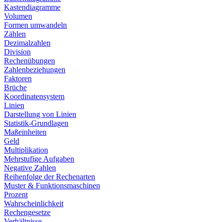
Kastendiagramme
Volumen
Formen umwandeln
Zählen
Dezimalzahlen
Division
Rechenübungen
Zahlenbeziehungen
Faktoren
Brüche
Koordinatensystem
Linien
Darstellung von Linien
Statistik-Grundlagen
Maßeinheiten
Geld
Multiplikation
Mehrstufige Aufgaben
Negative Zahlen
Reihenfolge der Rechenarten
Muster & Funktionsmaschinen
Prozent
Wahrscheinlichkeit
Rechengesetze
Verhältnisse