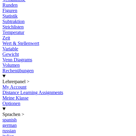
Runden
Figuren
Statistik
Subtraktion
Strichlisten
Temperatur
Zeit
Wert & Stellenwert
Variable
Gewicht
Venn Diagrams
Volumen
Rechenübungen
Lehrerpanel
>
My Account
Distance Learning Assignments
Meine Klasse
Optionen
Sprachen
>
spanish
german
russian