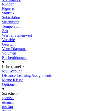
Runden
Figuren
Statistik
Subtraktion
Strichlisten
Temperatur
Zeit
Wert & Stellenwert
Variable
Gewicht
Venn Diagrams
Volumen
Rechenübungen
Lehrerpanel
>
My Account
Distance Learning Assignments
Meine Klasse
Optionen
Sprachen
>
spanish
german
russian