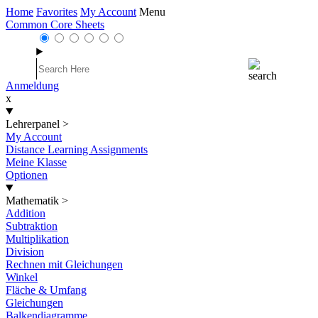
Home
Favorites
My Account
Menu
Common Core Sheets
Anmeldung
x
Lehrerpanel
>
My Account
Distance Learning Assignments
Meine Klasse
Optionen
Mathematik
>
Addition
Subtraktion
Multiplikation
Division
Rechnen mit Gleichungen
Winkel
Fläche & Umfang
Gleichungen
Balkendiagramme