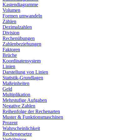
Kastendiagramme
Volumen
Formen umwandeln
Zählen
Dezimalzahlen
Division
Rechenübungen
Zahlenbeziehungen
Faktoren
Brüche
Koordinatensystem
Linien
Darstellung von Linien
Statistik-Grundlagen
Maßeinheiten
Geld
Multiplikation
Mehrstufige Aufgaben
Negative Zahlen
Reihenfolge der Rechenarten
Muster & Funktionsmaschinen
Prozent
Wahrscheinlichkeit
Rechengesetze
Verhältnisse