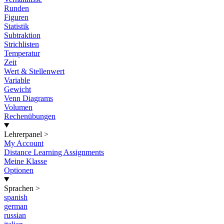
Runden
Figuren
Statistik
Subtraktion
Strichlisten
Temperatur
Zeit
Wert & Stellenwert
Variable
Gewicht
Venn Diagrams
Volumen
Rechenübungen
Lehrerpanel
>
My Account
Distance Learning Assignments
Meine Klasse
Optionen
Sprachen
>
spanish
german
russian