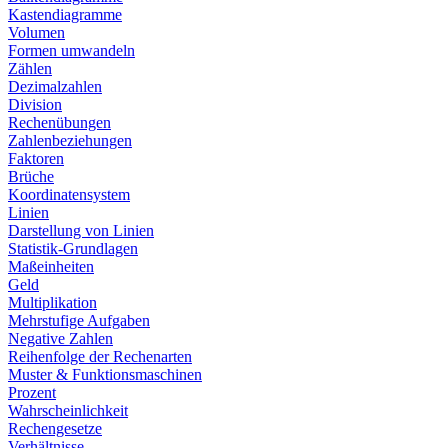
Kastendiagramme
Volumen
Formen umwandeln
Zählen
Dezimalzahlen
Division
Rechenübungen
Zahlenbeziehungen
Faktoren
Brüche
Koordinatensystem
Linien
Darstellung von Linien
Statistik-Grundlagen
Maßeinheiten
Geld
Multiplikation
Mehrstufige Aufgaben
Negative Zahlen
Reihenfolge der Rechenarten
Muster & Funktionsmaschinen
Prozent
Wahrscheinlichkeit
Rechengesetze
Verhältnisse