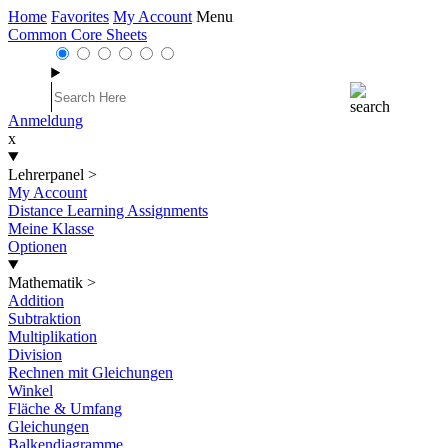
Home
Favorites
My Account
Menu
Common Core Sheets
Anmeldung
x
Lehrerpanel
>
My Account
Distance Learning Assignments
Meine Klasse
Optionen
Mathematik
>
Addition
Subtraktion
Multiplikation
Division
Rechnen mit Gleichungen
Winkel
Fläche & Umfang
Gleichungen
Balkendiagramme