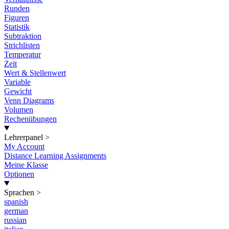
Runden
Figuren
Statistik
Subtraktion
Strichlisten
Temperatur
Zeit
Wert & Stellenwert
Variable
Gewicht
Venn Diagrams
Volumen
Rechenübungen
Lehrerpanel
>
My Account
Distance Learning Assignments
Meine Klasse
Optionen
Sprachen
>
spanish
german
russian