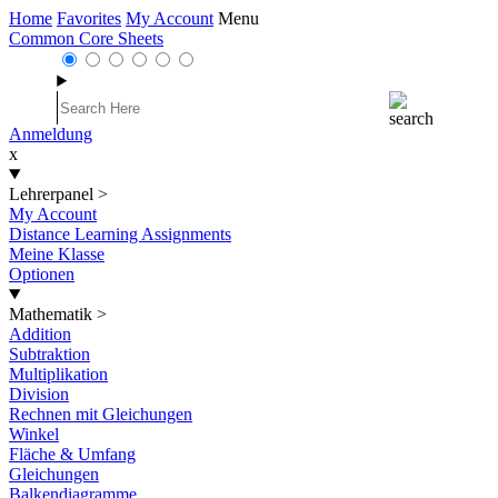
Home
Favorites
My Account
Menu
Common Core Sheets
Anmeldung
x
Lehrerpanel
>
My Account
Distance Learning Assignments
Meine Klasse
Optionen
Mathematik
>
Addition
Subtraktion
Multiplikation
Division
Rechnen mit Gleichungen
Winkel
Fläche & Umfang
Gleichungen
Balkendiagramme