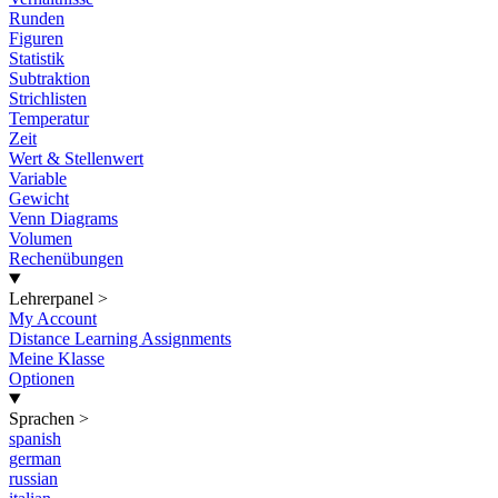
Runden
Figuren
Statistik
Subtraktion
Strichlisten
Temperatur
Zeit
Wert & Stellenwert
Variable
Gewicht
Venn Diagrams
Volumen
Rechenübungen
Lehrerpanel
>
My Account
Distance Learning Assignments
Meine Klasse
Optionen
Sprachen
>
spanish
german
russian