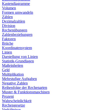
Kastendiagramme
Volumen
Formen umwandeln
Zählen
Dezimalzahlen
Division
Rechenübungen
Zahlenbeziehungen
Faktoren
Brüche
Koordinatensystem
Linien
Darstellung von Linien
Statistik-Grundlagen
Maßeinheiten
Geld
Multiplikation
Mehrstufige Aufgaben
Negative Zahlen
Reihenfolge der Rechenarten
Muster & Funktionsmaschinen
Prozent
Wahrscheinlichkeit
Rechengesetze
Verhältnisse