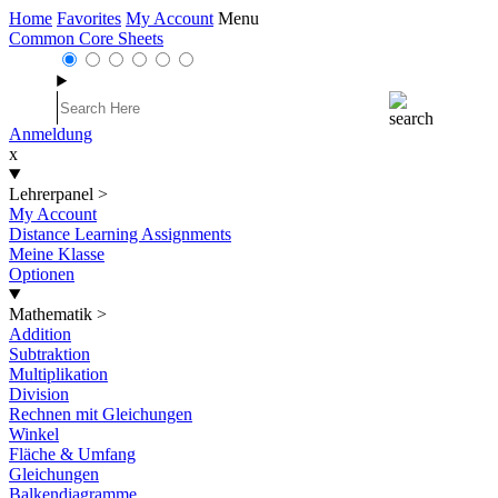
Home
Favorites
My Account
Menu
Common Core Sheets
Anmeldung
x
Lehrerpanel
>
My Account
Distance Learning Assignments
Meine Klasse
Optionen
Mathematik
>
Addition
Subtraktion
Multiplikation
Division
Rechnen mit Gleichungen
Winkel
Fläche & Umfang
Gleichungen
Balkendiagramme